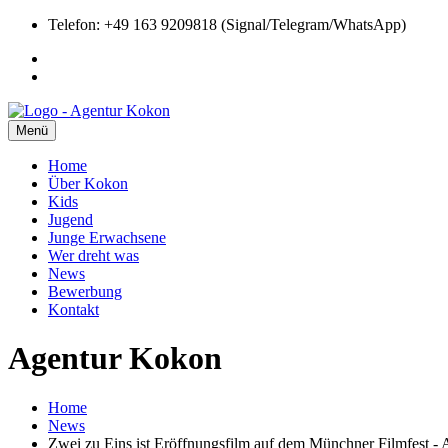
Telefon: +49 163 9209818 (Signal/Telegram/WhatsApp)
Menü
Home
Über Kokon
Kids
Jugend
Junge Erwachsene
Wer dreht was
News
Bewerbung
Kontakt
Agentur Kokon
Home
News
Zwei zu Eins ist Eröffnungsfilm auf dem Münchner Filmfest - 