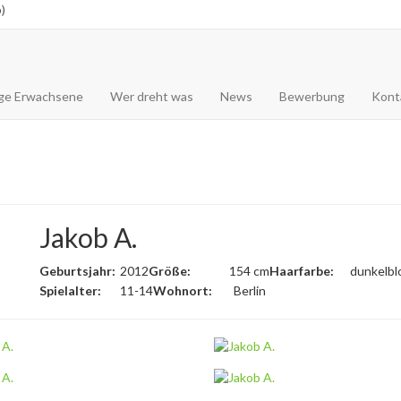
)
ge Erwachsene
Wer dreht was
News
Bewerbung
Kont
Jakob A.
Geburtsjahr:
2012
Größe:
154 cm
Haarfarbe:
dunkelbl
Spielalter:
11-14
Wohnort:
Berlin