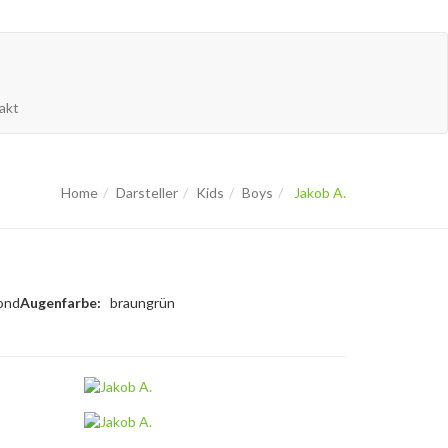
akt
Home
Darsteller
Kids
Boys
Jakob A.
ond
Augenfarbe:
braungrün