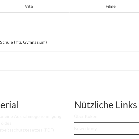
Vita
Filme
 Schule ( frz. Gymnasium)
erial
Nützliche Links
für eine Ausnahmegenehmigung
Über Kokon
 6 des
Bewerbung
rbeitsschutzgesetzes (PDF)