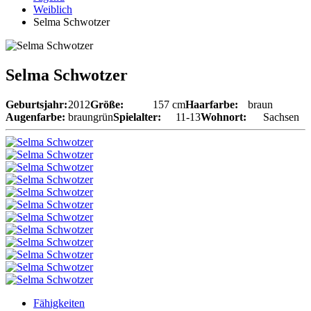
Weiblich
Selma Schwotzer
Selma Schwotzer
Geburtsjahr:
2012
Größe:
157 cm
Haarfarbe:
braun
Augenfarbe:
braungrün
Spielalter:
11-13
Wohnort:
Sachsen
Fähigkeiten